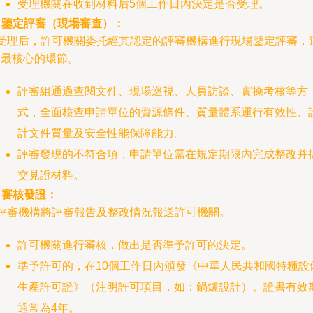
受理機關在收到材料后5個工作日內決定是否受理。
. 鑒定評審（現場審查）：
- 受理后，許可機關委托經其認定的評審機構進行現場鑒定評審，
是最核心的環節。
評審組通過查閱文件、現場巡視、人員訪談、實操考核等方
式，全面核查申請單位的資源條件、質量體系運行有效性、
計文件質量及安全性能保障能力。
評審發現的不符合項，申請單位需在規定期限內完成整改并
交見證材料。
. 審核發證：
 評審機構將評審報告及整改情況報送許可機關。
許可機關進行審核，做出是否準予許可的決定。
準予許可的，在10個工作日內頒發《中華人民共和國特種設
生產許可證》（注明許可項目，如：鍋爐設計）。證書有效
通常為4年。