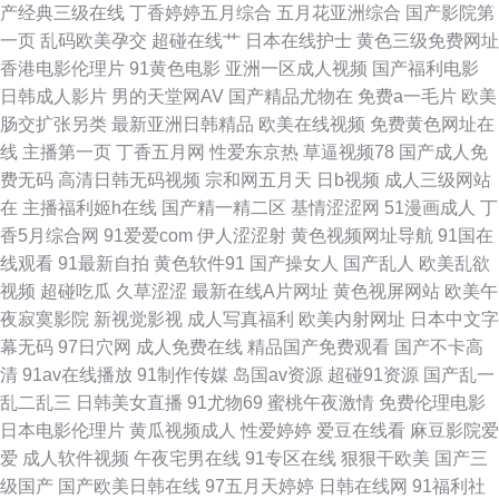
产经典三级在线
丁香婷婷五月综合
五月花亚洲综合
国产影院第
欧日韩在线不卡视频 亚洲一级视频在线观看 国产91免费在线观看 欧美日韩
一页
乱码欧美孕交
超碰在线艹
日本在线护士
黄色三级免费网址
香港电影伦理片
91黄色电影
亚洲一区成人视频
国产福利电影
国产综合专区 亚洲欧美18岁网站 成人网欧美 美女福利导航 午夜国产免费大
日韩成人影片
男的天堂网AV
国产精品尤物在
免费a一毛片
欧美
肠交扩张另类
最新亚洲日韩精品
欧美在线视频
免费黄色网址在
AV福利页 惠民福利国产偷人 色偷偷亚洲 91成年人软件 国产亚洲一区在线
线
主播第一页
丁香五月网
性爱东京热
草逼视频78
国产成人免
费无码
高清日韩无码视频
宗和网五月天
日b视频
成人三级网站
日本免费A∨ 在线观看高清无 国产精品va 欧美色五区 亚洲网站在 电视剧免
在
主播福利姬h在线
国产精一精二区
基情涩涩网
51漫画成人
丁
香5月综合网
91爱爱com
伊人涩涩射
黄色视频网址导航
91国在
费观看完整版 农民影视免费观看vip电视剧连续剧 亚洲导航 成人免费午夜影
线观看
91最新自拍
黄色软件91
国产操女人
国产乱人
欧美乱欲
视频
超碰吃瓜
久草涩涩
最新在线A片网址
黄色视屏网站
欧美午
院 美女美乳裸身 午夜福利理论片视频 av在线天堂 精品久久人妻 桶爽免费网
夜寂寞影院
新视觉影视
成人写真福利
欧美内射网址
日本中文字
幕无码
97日穴网
成人免费在线
精品国产免费观看
国产不卡高
站 91伊人久热精品午夜 日韩性爱视频 自拍偷拍 国产蜜芽尤物在线一区 青草
清
91av在线播放
91制作传媒
岛国av资源
超碰91资源
国产乱一
乱二乱三
日韩美女直播
91尤物69
蜜桃午夜激情
免费伦理电影
视频在线免 一级一级特黄女人精品 国产精品欧美劲爆 欧美姓爱第一区 亚洲
日本电影伦理片
黄瓜视频成人
性爱婷婷
爱豆在线看
麻豆影院爱
爱
成人软件视频
午夜宅男在线
91专区在线
狠狠干欧美
国产三
天堂午夜福利 豆花在线免费社区 欧美黄页视频在线播放 亚洲欧美日韩中文
级国产
国产欧美日韩在线
97五月天婷婷
日韩在线网
91福利社