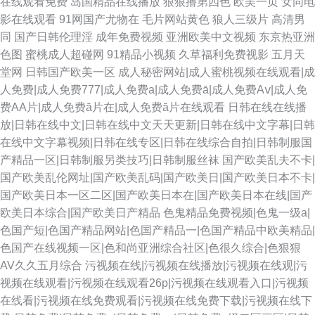
在线观看免费
岛国精品在线播放
狠狠撸第四色
欧美一页
女同电
影在线观看
91网国产尤物在
毛片网站黄色
狼人三级片
高清男
同
国产日韩伦理淫
成年免费视频
亚洲欧美中文视频
东京热亚洲
色图
蜜桃成人超碰网
91精品小视频
久草福利免费视影
五月天
堂网
日韩国产欧美一区
成人秘密网站|成人蜜桃视频在线观看|成
人免费|成人免费777|成人免费a|成人免费ā|成人免费Aⅴ|成人免
费AA片|成人免费ā片在|成人免费ā片在线观看
日韩在线在线播
放|日韩在线中文|日韩在线中文天天更新|日韩在线中文字幕|日韩
在线中文字幕视频|日韩在线专区|日韩在线综合自拍|日韩制服国
产精品一区|日韩制服另类技巧|日韩制服丝袜
国产欧美乱夫不卡|
国产欧美乱伦网址|国产欧美乱码|国产欧美日|国产欧美日本不卡|
国产欧美日本一区二区|国产欧美日本在|国产欧美日本在线|国产
欧美日本综合|国产欧美日产精品
色鬼精品免费视频|色鬼一级a|
色国产短|色国产精品网站|色国产精品一|色国产精品中欧美精品|
色国产在线视频一区|色和尚亚洲综合社区|色很久综合|色狠狠
AV久久五月综合
污视频在线|污视频在线播放|污视频在线观|污
视频在线观看|污视频在线观看26p|污视频在线观看入口|污视频
在线看|污视频在线免费观看|污视频在线免费下载|污视频在线下