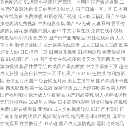
美色图论坛
91榴莲小视频
国产高清一卡新区
国产看片资源
二
放 51福利视频导航 国产伦理一区 bt磁力链搜 精品十区 日韩亚洲欧美 中国在
色吧97资源站
欧美日韩另类0
91华人
国产日韩一区二区
日本网
站在线免费
免费潮喷
91原创国产视频
成人吃瓜福利
国产在线9
线播放精品区 免费网站在线观看大全电视剧入口 欧美少妇性生活一区二区视
操碰高清免费视频
午夜电影全集
国产AV无码
人妻系列
爱豆传
媒倩女幽魂
超清国产剧大全
91中文字幕在线
免费在线小视频
频免费看 亚洲情网站 成全免费观看电视剧高清 久久精品影院女优 少女たち
吃瓜福利小视频
免费91
国产日产亚洲精品
91社在线高清
人人
草香蕉
激情另类图片
亚洲欧美在线观看
成人三级成人三级
欧美
版 91大香焦Cn 国产熟女乱伦一区二区 日韩在线精品 1024国产 国产女同真
老女人bb
日日操第一页
91网豆花视频
91福利剧场
免费影视观
看
91视频国产自拍
国产美女在线视频
欧美又大
无码四虎
女同
实视频 欧日韩精品www 一区二区综合 福利性影院在线播放 免费精品国产自
激吻视频
极品性爱导航
欧美国产拳交喷奶
中文字幕第三页
超碰
成人影视
欧美日韩中文一区
手机看片1204
91色快播
福利撸影
在在线 系列国产精品综合在线 AV最新色图 久久午夜无码 宅男lu66 激情国产
院
激情五月天国产
综合网五月天
美女主播青草
国产高清不卡视
频
四虎影视
欧美一区在线
操碰视频
五月天婷婷欧美
欧美大BB
欧 午夜视频一二三区 国产1区在线 日本视频免费高清 在线激情网站 国产尺
国产福利啪啪
欧洲成人午夜精品
国产精品美乳
男人操蜜桃视频
无码射精网站
18成年人网站
日本高清电影网
男女啪啪午夜视频
码和欧洲 欧美四房播播 亚洲欧美激情小说另类 成人动漫在线观看 另類小說
免费电影在线观看
亚洲ab
成人少妇视频导航
91国产小青蛙
国
产成年免费网站
国产视频高清在线
精品香蕉
求a片网址
麻豆tv
亞洲 观看电影 免费影视资源 午夜剧场性爱 av另类手机 精品国产福 三级另类
在线观看
在线撸丝片
91草碰
国产成人激情视频
黑料吃瓜精品