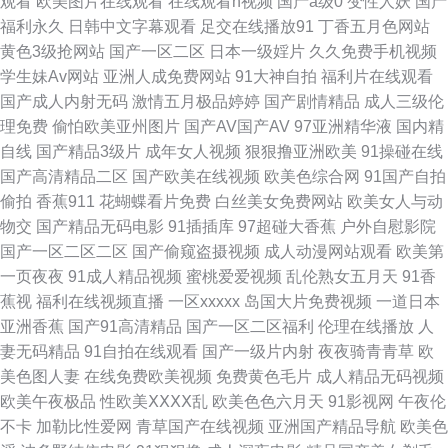
观看
欧美图片在线观看
在线观看h视频
国产a级0
变性人妖
国产
月丁香网 六月婷婷亚洲性色蜜桃 三级视频在线观看播放 91秒拍网 国产一区
福利永久
日韩中文字幕观看
足交在线播放91
丁香五月色网站
黄色3级抢网站
国产一区二区
日本一级婬片
久久免费手机视频
二区美女视频 青青青在线视频 亚洲天堂综合网 传媒在线视频 久久在6 五月
学生妹Av网站
亚洲人成免费网站
91大神自拍
福利片在线观看
国产成人内射无码
激情五月极品婷婷
国产剧情精品
成人三级伦
天去色色 91探花app 国产在线观看午夜视频 日本a∨精品一区 亚洲影院老司
理免费
偷怕欧美亚州图片
国产AV国产AV
97亚洲精华液
国内精
自线
国产精品3级片
成年女人视频
狠狠撸亚洲欧美
91操碰在线
机V 国产精彩视频在线观看 欧美成www 亚洲人成伊人成综合网 成人国产视
国产高清精品二区
国产欧美在线视频
欧美色综合网
91国产自拍
偷拍
香蕉911
花蝴蝶看片免费
白丝美女免费网站
欧美女人与动
频网站 久草主页 三级黄特色 中文一卡二卡三卡四卡免费 国产国语对白 欧美
物交
国产精品无码电影
91插插库
97超碰大香蕉
户外自慰影院
国产一区二区二区
国产偷窥盗摄视频
成人动漫网站观看
欧美第
精品三区 午夜亚洲国产精品福利 AV网址在线 含蓄网站fi11com中转 日本不
一页夜夜
91成人精品视频
蜜桃爱爱视频
乱伦熟女五月天
91香
蕉视
福利在线视频直播
一区xxxxx
岛国大片免费视频
一道日本
卡视频在线 亚洲最大天堂在线 橙子视频污版 老熟女草bx× 色五月偷拍 最新
亚洲香蕉
国产91高清精品
国产一区二区福利
伦理在线播放
人
妻无码精品
91自拍在线观看
国产一级片内射
夜夜骑青青草
欧
AV资源网 国产自拍精品视频在线TV 日本理伦片 亚洲专区国产精品 福利精品
美色图人妻
在线免费欧美视频
免费黄色毛片
成人精品无码视频
欧美午夜极品
性欧美ⅩⅩⅩⅩ乱
欧美色色六月天
91影视网
午夜伦
老师 老司机制服丝袜 神马影院电影888午夜理论不卡 国产精品一区美女 欧
不卡
加勒比性爱网
青草国产在线视频
亚洲国产精品导航
欧美色