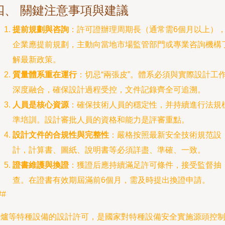
四、 關鍵注意事項與建議
提前規劃與咨詢
：許可證辦理周期長（通常需6個月以上）
企業應提前規劃，主動向當地市場監管部門或專業咨詢機構
解最新政策。
質量體系重在運行
：切忌“兩張皮”。體系必須與實際設計工
深度融合，確保設計過程受控，文件記錄齊全可追溯。
人員是核心資源
：確保技術人員的穩定性，并持續進行法規
準培訓。設計審批人員的資格和能力是評審重點。
設計文件的合規性與完整性
：嚴格按照最新安全技術規范設
計，計算書、圖紙、說明書等必須詳盡、準確、一致。
證書維護與換證
：獲證后應持續滿足許可條件，接受監督抽
查。在證書有效期屆滿前6個月，需及時提出換證申請。
##
鍋爐等特種設備的設計許可，是國家對特種設備安全實施源頭控