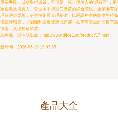
重要手段。成功取得資質，不僅是一張市場準入的“通行證”，更
家企業技術實力、管理水平和責任擔當的綜合體現。企業唯有
理解法規要求，夯實技術與管理基礎，以嚴謹務實的態度對待
個設計環節，才能順利通過鑒定與評審，在保障安全的前提下
市場，實現長遠發展。
若轉載，請注明出處：http://www.dfice1.cn/product/17.html
新時間：2026-06-19 19:03:35
產品大全