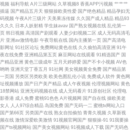
视频
福利导航
A片三级网站
久草视频8
香蕉APP污视频
艹艹艹
字幕 电影网盘资源 免费看国产电影的网站有哪些 亚威影视 产品区别在线 久
插逼
国产精品五月天
狠狠操欧美性爱
国产绝色精品
精品孕妇无
码视频
午夜A片三级片
天美果冻传媒
久久国产成人精品
精品93
久ri99 首页全网优惠 91久久久 含羞草蜜桃a级片 日韩欧美wwww 最新国产
久久久
日本人妖射精
学生妹avav
国产熟女视频在线
乱伦第一
页
韩日视频
高清国产剧观看
人妻少妇视频二区
成人无码高清毛
在线 国产人妻精品午夜福利免费不卡 91日韩国产影院 黑丝巨乳后入 色呦呦
片
亚洲av激情电影
午夜导航在线
国内主播第一页
国产高清电
影网址
91社区论坛
免费网站黄色在线
久久偷拍高清亚洲
91午
国产 91红杏网站 国内AV草逼影视 日韩国产高清欧美 中文字幕在线播放小说
夜在线免费
亚洲精品第五页
麻豆网站在线观看
91精选国产
国
产精品亚洲
黄色三级成年
五月天婷婷爱
国产不卡小视频
AV色
国产免费看 人成午夜大片免费 在线免费电视网 国产精品日产 欧美中文字幕
哟哟
亚洲天堂丁香五月
91社网
美女视频黄全免费
国产精品第
一页国
另类区另类欧美
欧美色图乱伦小说
免费成人软件
黄色网
AV 中文字幕人成在线 国产欧美日韩另类专区 日本网站www 中文字幕视频一
址视频播放
国产日产美产精品
成人午夜视频
伦理视频网站
黄色
18禁网站
亚洲无码视频在线
成人无码看片
91原创社区
伦理电
区二区 国产勉费aⅴ网站 人人肏在线视频 冤女复仇 国产黄在线 欧美色婬网
影香港
成人免费
蜜桃91色色
A片视频网
国产自在线
操欧美老
女人
人人97综合精品
岛国免费
国产无码一二
蜜桃tv网站入口
亚洲情色17p 电影网影视影院 免费一级a一片手机看 亚洲变态制服另类 成人
国产第66页
另类国产在线
熟女自拍偷拍
青青久视频
久草新视
频在线
激情深爱欧美激情
91视频官网国产
狠狠操-91
91我要操
伊人网 男女午夜网站瑟瑟 亚洲成a人一 国产动漫大全网站 欧美午夜在线观看
国产ts视频网站
国产美女视频网站
91视频成人下载
国产无码色