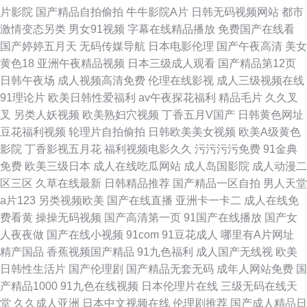
片影院
国产精品自拍偷拍
牛牛影院A片
日韩无码视频网站
都市
激情变态另类
男女91视频
字幕在线精品播放
免费国产在线看
国产婷婷五月天
无码传媒导航
日本电影伦理
国产午夜高清
美女
黄色18
亚洲午夜精品视频
日本三级成人观看
国产精品第12页
日韩午夜场
成人视频高清免费
伦理在线影视
成人三级视频在线
91理论片
欧美日韩性爱福利
av午夜探花福利
精品毛片
久久叉
叉
另类人妖视频
欧美熟妇穴视频
丁香五月V国产
日韩黄色网址
豆花福利视频
轮理片自拍偷拍
日韩欧美美女视频
欧美A级黄色
影院
丁香影视五月花
福利视频电影久久
污污污污免费
91金典
免费
欧美三级日本
成人在线吃瓜网站
成人岛国影院
成人动漫二
区三区
久草在线最新
日韩精品推荐
国产精品一区自拍
男人天堂
a片123
另类视频欧美
国产在线直播
亚洲卡一卡二
成人在线免
费看黄
操操无码视频
国产高清第一页
91国产在线播放
国产女
人夜夜做
国产在线小视频
91com
91豆花成人
哪里有A片网址
精产国品
香蕉视频国产精品
91九色福利
成人国产无线视
欧美
日韩性生活片
国产伦理剧
国产精品无套无码
成年人网站免费
国
产精品1000
91九色在线视频
日本伦理片在线
三级无码在线天
堂
久久成人亚洲
日本中文视频在线
伦理剧推荐
国产成人精品日