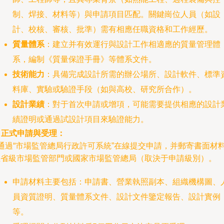
制、焊接、材料等）與申請項目匹配。關鍵崗位人員（如設
計、校核、審核、批準）需有相應任職資格和工作經歷。
質量體系
：建立并有效運行與設計工作相適應的質量管理體
系，編制《質量保證手冊》等體系文件。
技術能力
：具備完成設計所需的辦公場所、設計軟件、標準
料庫、實驗或驗證手段（如與高校、研究所合作）。
設計業績
：對于首次申請或增項，可能需要提供相應的設計
績證明或通過試設計項目來驗證能力。
. 正式申請與受理：
 通過“市場監管總局行政許可系統”在線提交申請，并郵寄書面材
省級市場監管部門或國家市場監管總局（取決于申請級別）。
申請材料主要包括：申請書、營業執照副本、組織機構圖、
員資質證明、質量體系文件、設計文件鑒定報告、設計實例
等。