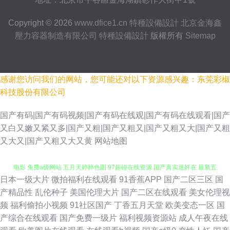
Copyright © 2026
www.dfice1.cn
特種設備設計
北京金海鑫
壓力容器制造有限公司
特種設備設計
版權所有
Sitemap
感谢您访问我们的网站，您可能还对以下资源感兴趣：东莞彩椒
科技股份有限公司
国产有码|国产有码视频|国产有码在线观|国产有码在线观看|国产
又白又嫩又紧又多|国产又粗|国产又粗又|国产又粗又大|国产又粗
又大又|国产又粗又大又黄
网站地图
日本一级大片
微拍福利在线观看
91香蕉APP
国产二区三区
国
桶沙奈朵免费观看 全球男人中文门户 在线成人免费视频 夫妇交换野营日本
产精品性
乱伦种子
美国伦理大片
国产二区在线观看
美女伦理视
频
福利偷拍小视频
91社区国产
丁香五月天堂
欧美变态一区
国
电影 免费a级网站 五月天婷婷色图 97超碰在线资源 国产真实迷奷在 最新五
产综合在线观看
国产免费一级片
福利视频资源站
成人午夜在线