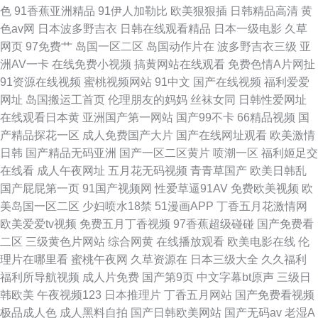
色
91香蕉亚洲精品
91伊人加勒比
欧美狠狠插
日韩精品高清
黄
大片 亚洲综合天堂 国产98在线 欧美乱色亚洲激情 亚洲欧美日韩在线码 岛国
色av网
日本波多野吉衣
日韩在线观看精品
日本一级电影
久草
网页
97免费艹
岛国一区二区
岛国动作片在
波多野吉衣三级
亚
av在线看 午夜免费福利影院 wwww日本另 久久AV无码乱码A片无码天美 婷
洲AV一卡
在线免费小视频
搞黄网站在线观看
免费色情A片网扯
91资源在线视频
蜜桃视频网站
91中文
国产在线视频
福利爱爱
婷视频 99九九 九九久视频在线观看 天龙影院76long 91综合精品 黄色A片网
网址
岛国搬运工首页
伦理朋友的妈妈
丝袜女同
日韩性爱网址
在线观看日本黄
亚洲国产第一网站
国产99不卡
66精品视频
国
色在线视频
产精品探花一区
成人免费国产大片
国产在线网址观看
欧美激情
日韩
国产精品无码亚洲
国产一区二区黄片
喷潮一区
福利姬足交
在线看
成人午夜网址
五月花无码视频
青青草国产
欧美日韩乱
国产屁屁第一页
91国产视频网
性爱草逼91AV
免费欧美视频
欧
美岛国一区二区
少妇喷水18禁
51漫画APP
丁香五月花激情网
欧美爱爱tv视频
免费五月丁香视频
97香蕉超级碰碰
国产免费看
二区
三级黄色片网站
综合网黄
在线播放观看
欧美电影在线
伦
理片在哪里看
蜜桃午夜网
久草资源在
日本三级大全
久久福利
福利所导航视频
成人片免费
国产第9页
中文字幕bt原声
三级日
韩欧美
午夜视频123
日本推理片
丁香五月网站
国产免费看视频
极品成人色
成人黑料自拍
国产日韩欧美网站
国产无码av
老湿A