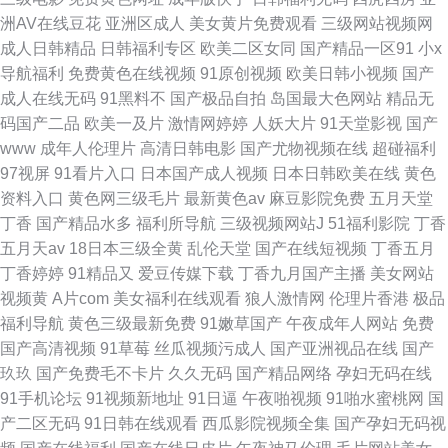
洲AV在线豆花
亚洲区成人
美女黄片免费观看
三级网站视频网
成人日韩精品
日韩福利专区
欧美二区女同
国产精品一区91
小x
导航福利
免费黄色在线视频
91原创视频
欧美日韩小视频
国产
成人在线无码
91黑料不
国产极品自拍
岛国最大色网站
精品无
码国产二品
欧美一及片
激情网婷婷
人妖大片
91天堂影视
国产
www
成年人伦理片
高清日韩电影
国产尤物视频在线
超碰福利
97视屏
91看片入口
日本国产成人视频
日本日韩欧美在线
黄色
资料入口
黄色网三级毛片
最新黄色av
麻豆影院免费
五月天堂
丁香
国产精品水多
福利所导航
三级视频网站J
51福利影院
丁香
五月天av
18日本三级全黄
乱伦天堂
国产在线短视频
丁香五月
丁香婷婷
91精品又
爱豆传媒下载
丁香九月国产主播
美女网站
视频黄
A片com
美女福利在线观看
狼人激情网
伦理片香港
极品
福利导航
黄色三级最新免费
91嫩草国产
午夜成年人网站
免费
国产高清视频
91草莓
丝瓜视频污成人
国产亚洲视品在线
国产
玖玖
国产免费毛不卡片
久久无码
国产精品网络
孕妇无码在线
91手机论坛
91视频新地址
91日逼
午夜啪视频
91啪水蜜桃网
国
产二区无码
91日韩在线观看
西瓜影院视频全集
国产孕妇无码视