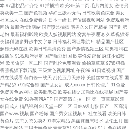
本
97甜桃品种介绍
91插插插
欧美SE第二页
毛片内射女
激情另
类欧美一二
国产色视频
孕妇三级av无码
日韩欧美色综合
美女
社区成人
在线免费看片
日本一级
国产传媒视频网站
免费观看污
网站
最新激情h网站
国产喷浆抽搐
宅男久久国产精品
国产乱肥
老妇
最新福利影院
欧美人妖视频网站
窝窝午夜理论
久草视频深
夜福利
波多野步中文字幕
日韩福利网址导航
91精品国产社区
超碰无码在线
欧美日韩高清免费
国产激情视频三区
宅男福利在
线播放
91视频污导航
国产啪亚洲国
欧美性爱密臀
疯狂少妇喷
潮
欧美肏屄一区二区
国产乱伦免费观看
偷拍草草草
97狠狠插
香蕉视频下载污版
三级黄色视频网址
午夜99
91日逼视频
国产
成在线观看
萌白酱一线天
乱伦五月天婷婷
美腿丝袜在线观看
国
产精品3p
91综合碰
国产乱女乱
成人xxxxx
日韩伦理片
91色爱
免费黄色av网址
欧美肥老妇
欧美在线tv
加勒比在线视屏
国产美
女在线免费
91香蕉污APP
国产高清自拍一区
第一页草草影院
韩日成人
精品福利
91天堂一区二区
日韩a级电影
国产二区高清
国产www视频
国产粉嫩
国产男女猛视频
91社在线看
欧美日韩
黄色片
变态另态另类2
91李宗精品
黑丝袜自慰喷水
乱伦五月
国
产无码网站
三级无毒免费
青青草51
91丝袜在线
91九色在线观