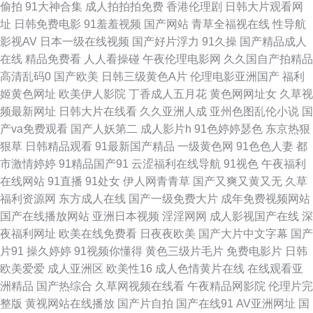
偷拍
91大神合集
成人拍拍拍免费
香港伦理剧
日韩大片观看网
激情 97操在线视频 国内久精品 日本一二三区在线播放 在线播放器 国产调教
址
日韩免费电影
91羞羞视频
国产网站
青草全福视在线
性导航
影视AV
日本一级在线视频
国产好片浮力
91久操
国产精品成人
在线 欧美另类第一区 亚洲精品国语在线观看 超碰人人人妻 久久嫩草免费看
在线
精品免费看
人人看操碰
午夜伦理电影网
久久国自产拍精品
高清乱码0
国产欧美
日韩三级黄色A片
伦理电影亚洲国产
福利
特殊的精 91精品54 国产亚洲欧美另类一区 日本不卡不码高清视频 尤物国产
姬黄色网址
欧美伊人影院
丁香成人五月花
黄色网网址女
久草视
频最新网址
日韩大片在线看
久久亚洲人成
亚州色图乱伦小说
国
在线精品一区 国产aa免费 欧美国产区一区二区 亚洲国产精品成人a 超碰在
产va免费观看
国产人妖第二
成人影片h
91色婷婷瑟色
东京热狠
狠草
日韩精品观看
91最新国产精品
一级黄色网
91色色人妻
都
线97日本 狼人综合婷婷五月 五月天去色色 99国产精品 精品偷拍 天龙影视
市激情婷婷
91精品国产91
云涩福利在线导航
91视色
午夜福利
在线网站
91直播
91处女
伊人网青青草
国产又爽又黄又无
久草
97国产婷 九九国产精品免费一区 湿妺影院网站永久免费 91经典视频观看 国
福利资源网
东方成人在线
国产一级免费大片
成年免费视频网站
国产在线播放网站
亚洲日本视频
淫淫网网
成人影视国产在线
深
产亚洲精品自 人人喊中国片 影音先锋欧美四级 国产吃瓜在线 欧美很很日比
夜福利网址
欧美在线免费看
日夜夜欧美
国产大片中文字幕
国产
片91
操久婷婷
91视频你懂得
黄色三级片毛片
免费电影片
日韩
亚洲v高 草草福利电影 久久国产久久 水蜜桃精品一二三 91免费热播视频 国
欧美爱爱
成人亚洲区
欧美性16
成人色情黄片在线
在线观看亚
洲精品
国产热综合
久草网视频在线看
午夜精品网影院
伦理片完
产在线观看永久免费 日本永久免费aⅴ在 在线日韩更新 国产精品欧美日韩精
整版
黄视网站在线播放
国产片自拍
国产在线91
AV亚洲网址
国