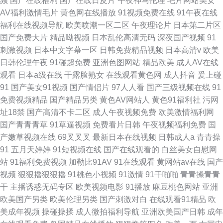
频
国产在线福利
国产在线日皮片
午夜神马伦理
毛片网站美女
AV福利激情毛片
黄色网在线播放
91视频免费在线
91午夜在线
福利在线视频导航
欧美喷潮一区二区
午夜理论片
日本第二片区
国产免费大片
精品呦视频
日本乱伦高清无码
深夜国产视频
91
刺激视频
日本中文字幕一区
日韩免费精品视频
日本高清v
欧美
日韩伦理午夜
91碰超免费
亚洲色图网站
精品欧美
成人AV在线
观看
日本a级在线
干露脸熟女
在线观看黄色网
成人抖音
爰上碰
91
国产美女91视频
国产情侣片
97人人看
国产三级视频在线
91
免费视频精品
国产精品另类
黄色AV网站人
黄色91福利社
污网
址18禁
国产高清不卡二区
成人午夜视频免费
欧美激情福利网
国产青青青草
91草逼视频
免费看片日韩
午夜视频福利免费
国
产嫩草视频在线
69叉叉叉
最新日本在线视频
日韩成人a
青青操
91
五月天婷婷
91短视频在线
国产在线观看的
白丝美女自慰网
站
91福利免费视频
加勒比91AV
91在线观看
黄网站av在线
国产
视频
狠狠擼狠狠擼
91桃色小视频
91激情
91干啪啪
青青操青青
干
主播诱惑无码专区
欧美视频电影
91播放
麻豆桃色网站
亚洲
欧美国产另类
欧美伦理另类
国产刺激对白
在线观看91精品
欧
美成年视频
操碰操揉
成人微拍福利导航
亚洲欧美国产日韩
成年