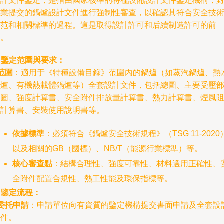
計文件鑒定，是指由國家核準的特種設備設計文件鑒定機構，
業提交的鍋爐設計文件進行強制性審查，以確認其符合安全技
范和相關標準的過程。這是取得設計許可和后續制造許可的前
。
. 鑒定范圍與要求：
范圍
：適用于《特種設備目錄》范圍內的鍋爐（如蒸汽鍋爐、熱
爐、有機熱載體鍋爐等）全套設計文件，包括總圖、主要受壓
圖、強度計算書、安全附件排放量計算書、熱力計算書、煙風
計算書、安裝使用說明書等。
依據標準
：必須符合《鍋爐安全技術規程》（TSG 11-2020
以及相關的GB（國標）、NB/T（能源行業標準）等。
核心審查點
：結構合理性、強度可靠性、材料選用正確性、
全附件配置合規性、熱工性能及環保指標等。
. 鑒定流程：
委托申請
：申請單位向有資質的鑒定機構提交書面申請及全套設
件。