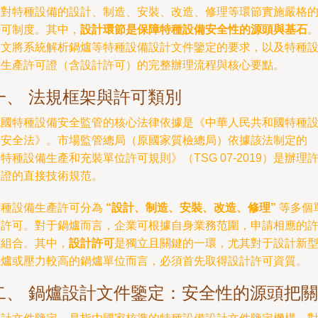
對特種設備的設計、制造、安裝、改造、修理等環節實施嚴格
可制度。其中，
設計環節是保障特種設備安全性的源頭與基石

本文將系統解析鍋爐等特種設備設計文件鑒定的要求，以及特種
備生產許可證（含設計許可）的完整辦理流程與核心要點。
一、 法規框架與許可類別
我國特種設備安全監管的核心法律依據是《中華人民共和國特種
安全法》。市場監管總局（原國家質檢總局）依據該法制定的
特種設備生產和充裝單位許可規則》（TSG 07-2019）是辦理
可證的直接技術規范。
特種設備生產許可分為
“設計、制造、安裝、改造、修理”
等多個
許可。對于鍋爐而言，企業可根據自身業務范圍，申請相應的
組合。其中，
設計許可
是獨立且關鍵的一環，尤其對于設計新
爐或壓力較高的鍋爐單位而言，必須首先取得設計許可資質。
二、 鍋爐設計文件鑒定：安全性的源頭把關