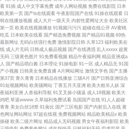
看
91插
成人中文字幕免费
成年人网站视频
免费在线影院
日本
欧美第一页
国产ts在线观看
午夜影院国产在线
91操在线观看
日
韩在线播放视频
成人大片一级天天
内射性爱网址大全
欧美社区
第一页
欧美在线视频播放
91视频污污污
超碰在线公开
AV蜜桃
吃瓜
日本欧美在线看
国产精选免费视频
国产精品91视频
69热
最新网址
无码白丝强行免费
激情影院日韩
久草123
福利欧美在
线
成人片无码
日韩成人极品视频
国产在线诱惑
乱人xxxxx
超黄
无码
三级黄色图片
91免费看视频
精品午夜福利网
精品亚洲成a
人
国产精品萌白酱
日本理论
91操电影
91一区
成人精品无
91国
产小视频
日韩美女免费直播
A片网站网址
激情文学色
国产主播
第37页
青久青青
日本精品在线播放
三级A片
国产日韩亚洲综合
91短视频网站
欧美骚网站
丁香五月天亚洲
欧美大粗吊人妖
深
夜福利亚洲
人兽福利导航
91叉叉操小骚逼
成人18视频
欧美大
鸡吧
草逼wwww
久草福利免费试看
岛国国产在线
91人人超碰
青青
美女白丝18禁
91肏比
国产三区电影
国产内射后入在线
黄
色网址网站网址
97超在线视
免费视频网站
精品欧美精品v
欧美
操碰
欧美二级片网址
精品成人无码视频
男女午夜福利影院
欧美
三级电影
免费黄色网址
成年版快手
日韩福利无码
四虎四房
亚