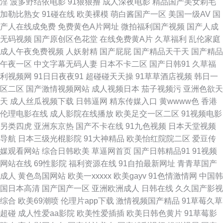
淫
波多野结依电影
91狠狠撸
成人深夜电影
精品国产美女剃毛
美国产小视频 西西人体一级裸片 91在线影音 国产在线精品美女观看 青草人
加勒比熟女
91碰在线
欧美裸模
萌白酱国产一区
美国一级AV
国
产人在线成免费
免费黄色A片网址
微拍福利国产视频
国产人成
人妻人人 亚洲中文字幕在线一区 成人免费小视频在线看 久草福利资源网 日
无码视频
国产原创区色花堂
在线免费黄A片
久草福利
乱伦家庭
成人午夜免费视频
人妖射精
国产屁屁
国产精品天干天
国产精品
日噜噜夜夜爽爽 中文字幕久荜一区 国产精品91网址 欧美国产一区二区 性爱
午夜一区
中文字幕无码人妻
日本不卡二区
国产日韩91
久草福
利视频网
91日日夜夜91
超碰碰天天操
91草草酒店视频
韩日一
午夜影院 99热这里有精品 韩国成年的免费漫画 日本高清视频网址 亚洲一本
区二区
国产激情视频网站
成人视频日本
茄子视频污
亚洲色欲天
天
成人丝瓜视频下载
日韩逼网
精东传媒入口
黄wwww色
香港
之道高清乱码 大香蕉伊人现现 玖玖热视频 深夜探花福利 51黑料偷拍 国产精
伦理电影在线
成人影院在线播放
欧美足交一区二区
91视频电影
另类四虎
亚洲东京热
国产不卡在线
91九色视频
日本天堂视频
品一区二区三 欧美日韩亚洲精品一二 亚洲AV色片爱豆 aⅴ在天堂线 国语露脸
导航
日本三级光棍影院
91大神精品
欧美怡红院院二区
爱豆传
媒观看网站
综合日韩欧美
草逼网首页
国产日韩精品91
91视频
精品国产 日本动漫网站官网 夜色欧美一区二区三区 成人在线观看网址 另类
网站在线
69性影院
福利资源在线
91自拍最新网址
青青草国产
成人
黄色岛国网站
欧美一xxxxx
欧美gayv
91色情激情网
中国韩
激情com 试看一分钟福利社 最新电影在线观看 国产熟女一区二区三 欧美在
国日本高清
国产国产一区
亚洲欧洲成人
日韩在线
久久国产影视
综合
欧美69潮喷
伦理片app下载
激情视频国产精品
91草莓久草
线看片a免费观 亚洲精品制服丝袜综合 宝贝纠纠第一季 九九热WWww 日韓
超碰
成人性爱aa影院
欧美性爱插插
欧美日韩色黄片
91草莓影