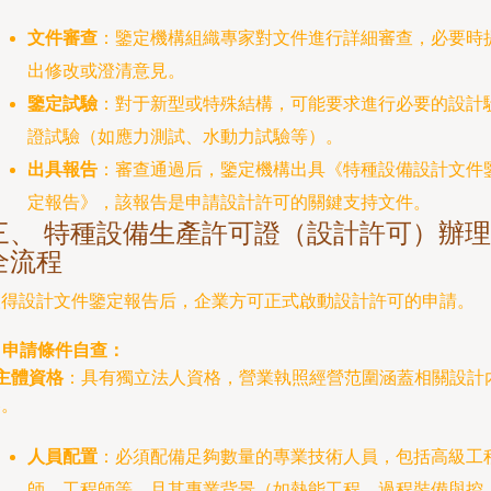
文件審查
：鑒定機構組織專家對文件進行詳細審查，必要時
出修改或澄清意見。
鑒定試驗
：對于新型或特殊結構，可能要求進行必要的設計
證試驗（如應力測試、水動力試驗等）。
出具報告
：審查通過后，鑒定機構出具《特種設備設計文件
定報告》，該報告是申請設計許可的關鍵支持文件。
三、 特種設備生產許可證（設計許可）辦理
全流程
得設計文件鑒定報告后，企業方可正式啟動設計許可的申請。
. 申請條件自查：
主體資格
：具有獨立法人資格，營業執照經營范圍涵蓋相關設計
容。
人員配置
：必須配備足夠數量的專業技術人員，包括高級工
師、工程師等，且其專業背景（如熱能工程、過程裝備與控