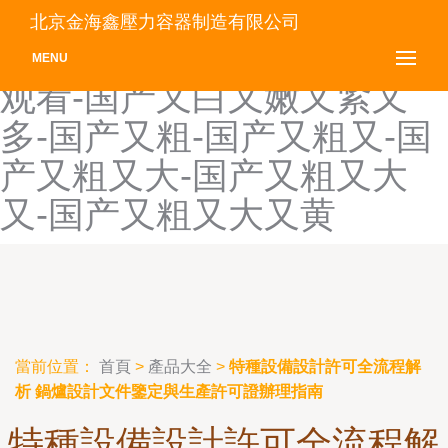
国产有码-国产有码视频-国
北京金海鑫壓力容器制造有限公司
产有码在线观-国产有码在线
MENU
观看-国产又白又嫩又紧又
多-国产又粗-国产又粗又-国
产又粗又大-国产又粗又大
又-国产又粗又大又黄
當前位置：
首頁
>
產品大全
>
特種設備設計許可全流程解
析 鍋爐設計文件鑒定與生產許可證辦理指南
特種設備設計許可全流程解