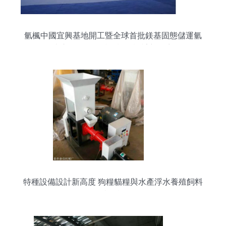
氫楓中國宜興基地開工暨全球首批鎂基固態儲運氫
車交付，開啟特種設備設計新篇章
特種設備設計新高度 狗糧貓糧與水產浮水養殖飼料
膨化機