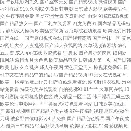
院
午夜电影网久久
国产丝袜美女
国产精彩视频
操碰视屏
国产
精品歐 自由日本语热亚洲人 国产精品盗摄视频 欧美精品区 午夜影院307
福利在线
91久久影院
免费日韩电影
日韩成人影视
欧美精品性
交
午夜宅男免费
另类亚洲色情
家庭乱伦理电影
91草B草B视频
999久久久成人A片精品免费看 韩国免费网站 日本一卡2卡3卡4卡免费观看
国产精品熟女一
国产巨乳在线观看
四虎免费91
国内精品无码短
片
超碰成人操操
欧美猛交视频
西瓜影院在线观看
欧美做受日韩
影院最新电影 电影在线观看免费 美女诱惑 天天日天天弄 91精品视频网站 国
国产在线一
国产原创视频在线
国产视频高清
国产丝袜一区
黄色
av网址大全
人妻乱视
国产成人在线网站
久草视频资源站
综合
产日韩欧美小视频 青春草免费视频播放 亚洲欧洲精品一区二区 成全影视大
五月香
成人app在线
四虎试看
91男女
国产男小鲜肉同
福利影
院网站
激情五月天色色
欧美极品电影
日韩成人第一页
国产日韩
全在线观看第13集 狼友视频 神通乡巴佬电影 最近最新中文字幕视频 国产精
欧美电影
久久机热
成人午夜网
黄色天堂男人
操视频免费91
日
韩中文在线
精品中的精品
97国产精品视频
91美女在线视频
51
品——色哟哟 欧美日韩中文字幕 亚洲国产精品一 俺去也色网 黄色视频免费
欧美
一区精品麻豆经典
国产在线观看资源
波多野洁衣视频
污网
站免费看
特级欧美在线观看
自拍视频91
91艹艹
久草网在线
18
链接 日韩戍人一级 遮挡大片 国产多人4p在线观看 男女爽爽午夜18 午夜免费
福利影院
老司机蜜桃在线
成人精品一区二区
韩日爆乳无码三级
欧美伦理电影网站
艹艹操操
AV黄色观看网站
日韩欧美在线国
视频 97骚资源 国内大量揄拍 人与动人物欧美网站 樱花网站 浮力电影院国产
产
新91视频网
国产精品分类在线
97午夜福利视频
岛国AV动作
无码
波多野吉依电影
小h片免费
国产精品色色视屏
国产午夜成
第一项 午夜男人站 爱草草视频 精品国产中文字幕在线视频 少妇超碰在线播
人
最新日韩精品
91福利视频导航
欧美喷水影院
91爱爱视频
欧